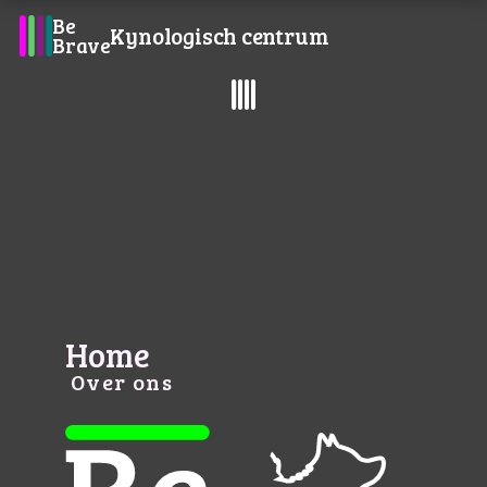
Be
Kynologisch centrum
Brave
Open de WOEF-app
Agenda, inschrijven en lesinfo
Home
Over ons