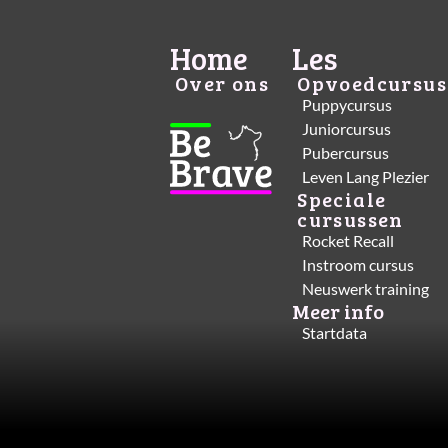
Home
Les
Over ons
Opvoedcursus
Puppycursus
Juniorcursus
Pubercursus
Leven Lang Plezier
Speciale
cursussen
Rocket Recall
Instroom cursus
Neuswerk training
Meer info
Startdata