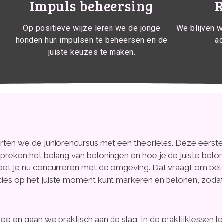
Impuls beheersing
R
Op positieve wijze leren we de jonge
We blijven 
s
honden hun impulsen te beheersen en de
a
juiste keuzes te maken.
rten we de juniorencursus met een theorieles. Deze eerste l
spreken het belang van beloningen en hoe je de juiste belo
et je nu concurreren met de omgeving. Dat vraagt om be
ies op het juiste moment kunt markeren en belonen, zodat 
 en gaan we praktisch aan de slag. In de praktijklessen lee