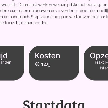
gewenst is. Daarnaast werken we aan prikkelbeheersing: le
rdere cursussen en bouwen deze verder uit door de moeili
t’ en de handtouch. Stap voor stap gaan we toewerken naar l
e focus bij elkaar houden.
ijd
Kosten
Opze
aanden
Praktij
€ 149
inte
Startdata