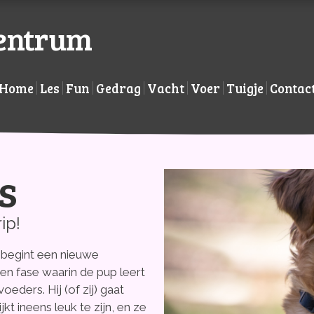
centrum
Home
Les
Fun
Gedrag
Vacht
Voer
Tuigje
Contac
s
ip!
begint een nieuwe
een fase waarin de pup leert
oeders. Hij (of zij) gaat
t ineens leuk te zijn, en ze