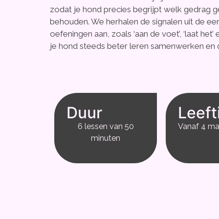
zodat je hond precies begrijpt welk gedrag 
behouden. We herhalen de signalen uit de ee
oefeningen aan, zoals ‘aan de voet’, ‘laat he
je hond steeds beter leren samenwerken en d
Duur
Leeft
6 lessen van 50
Vanaf 4 m
minuten