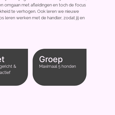
ren omgaan met afleidingen en toch de focus
jkheid te verhogen. Ook leren we nieuwe
os leren werken met de handler, zodat jij en
t
Groep
kgericht &
Maximaal 5 honden
ractief