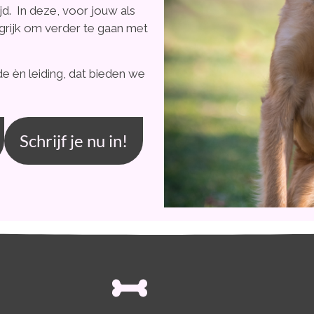
jd. In deze, voor jouw als
ngrijk om verder te gaan met
de èn leiding, dat bieden we
Schrijf je nu in!