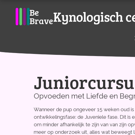
Be
Kynologisch 
Brave
Juniorcursu
Open de WOEF-app
Opvoeden met Liefde en Begr
Agenda, inschrijven en lesinfo
Wanneer de pup ongeveer 15 weken oud is 
ontwikkelingsfase: de Juveniele fase. Dit is 
om minder afhankelijk te zijn van van zijn opv
meer op onderzoek uit, alles wat beweegt lijk