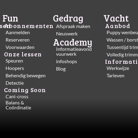
Fun
Gedrag
Vacht
sen
Abonnementen
Aanbod
Afspraak maken
Aanmelden
Puppy wenbeu
Neuswerk
Academy
Reserveren
Wassen / bors
Voorwaarden
Tussentijd tr
Informatieavond
Onze lessen
vuurwerk
Volledig trim
Informati
Speuren
infoshops
Hoopers
Werkwijze
Blog
Behendig bewegen
Tarieven
Detectie
Coming Soon
Cani-cross
Balans &
Coördinatie