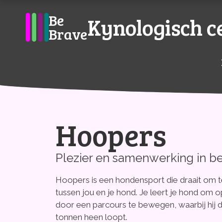
Be
Kynologisch 
Brave
Hoopers
Open de WOEF-app
Plezier en samenwerking in 
Agenda, inschrijven en lesinfo
Hoopers is een hondensport die draait om
tussen jou en je hond. Je leert je hond om 
door een parcours te bewegen, waarbij hij 
tonnen heen loopt.