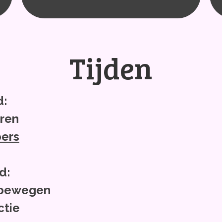
Tijden
d:
uren
pers
d:
g bewegen
ctie