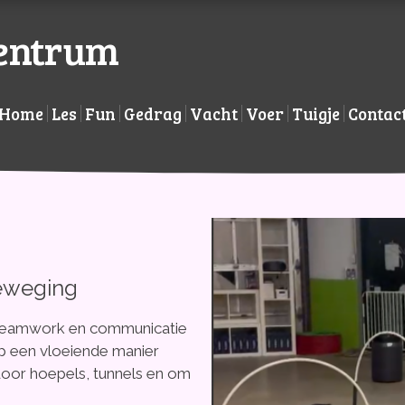
centrum
Home
Les
Fun
Gedrag
Vacht
Voer
Tuigje
Contac
beweging
 teamwork en communicatie
op een vloeiende manier
door hoepels, tunnels en om